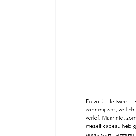
En voilà, de tweede 
voor mij was, zo lic
verlof. Maar niet zo
mezelf cadeau heb ge
graag doe : creëren v