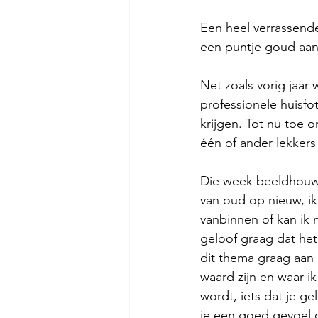
Een heel verrassend
een puntje goud aanb
Net zoals vorig jaar
professionele huisfo
krijgen. Tot nu toe 
één of ander lekkers 
Die week beeldhouwe
van oud op nieuw, ik
vanbinnen of kan ik m
geloof graag dat het
dit thema graag aan
waard zijn en waar ik
wordt, iets dat je g
je een goed gevoel o