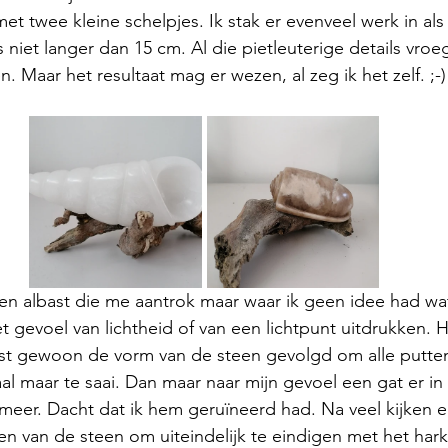
met twee kleine schelpjes. Ik stak er evenveel werk in als
 niet langer dan 15 cm. Al die pietleuterige details vroeg
. Maar het resultaat mag er wezen, al zeg ik het zelf. ;-) 
n albast die me aantrok maar waar ik geen idee had wat
 gevoel van lichtheid of van een lichtpunt uitdrukken. H
st gewoon de vorm van de steen gevolgd om alle putten 
gaal maar te saai. Dan maar naar mijn gevoel een gat er in
t meer. Dacht dat ik hem geruïneerd had. Na veel kijken e
n van de steen om uiteindelijk te eindigen met het har