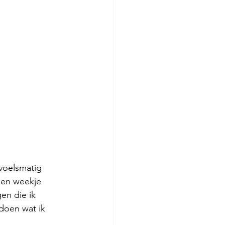
voelsmatig 
een weekje 
en die ik 
doen wat ik 