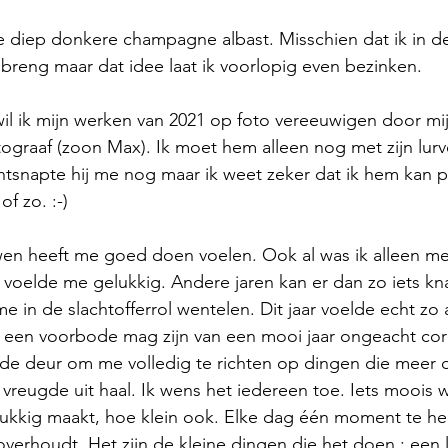
e diep donkere champagne albast. Misschien dat ik in d
reng maar dat idee laat ik voorlopig even bezinken. 
 wil ik mijn werken van 2021 op foto vereeuwigen door mi
tograaf (zoon Max). Ik moet hem alleen nog met zijn lur
ontsnapte hij me nog maar ik weet zeker dat ik hem kan 
of zo. :-)
n heeft me goed doen voelen. Ook al was ik alleen me
 voelde me gelukkig. Andere jaren kan er dan zo iets k
e in de slachtofferrol wentelen. Dit jaar voelde echt zo 
 een voorbode mag zijn van een mooi jaar ongeacht coro
 de deur om me volledig te richten op dingen die meer 
 vreugde uit haal. Ik wens het iedereen toe. Iets moois wa
elukkig maakt, hoe klein ook. Elke dag één moment te h
verhoudt. Het zijn de kleine dingen die het doen : een