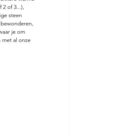
 of 3...), 
ige steen 
d bewonderen, 
waar je om 
n met al onze 